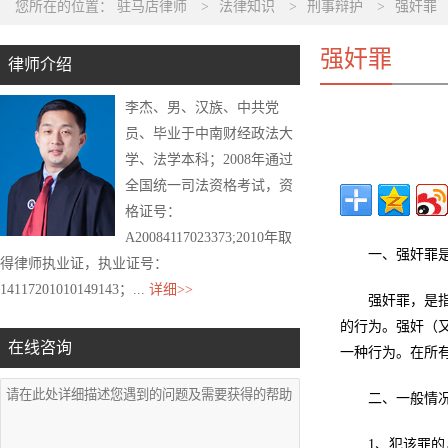
您所在的位置：
驻马店律师
>
法律知识
>
刑事辩护
>
强奸罪
强奸罪
律师介绍
李杰、男、汉族、中共党
员、毕业于中南财经政法大
学、法学本科；2008年通过
全国统一司法资格考试，资
格证号：
A20084117023373;2010年取
一、强奸罪
得律师执业证，执业证号：
14117201010149143；...
详细>>
强奸罪，是
的行为。强奸（
在线咨询
一种行为。在所
二、一般情
1、犯该罪的