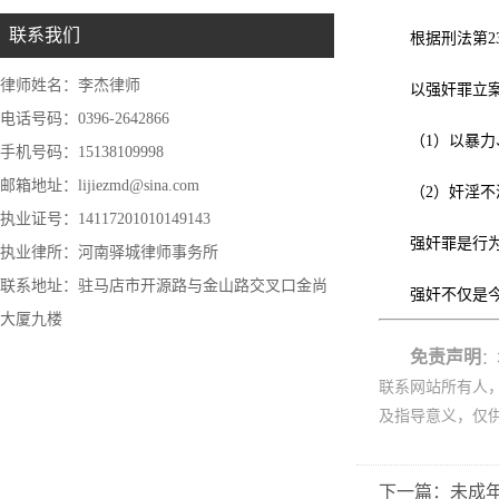
联系我们
根据刑法第2
律师姓名：李杰律师
以强奸罪立
电话号码：0396-2642866
（1）以暴
手机号码：15138109998
邮箱地址：lijiezmd@sina.com
（2）奸淫不
执业证号：14117201010149143
强奸罪是行
执业律所：河南驿城律师事务所
联系地址：驻马店市开源路与金山路交叉口金尚
强奸不仅是
大厦九楼
免责声明
：
联系网站所有人
及指导意义，仅
下一篇：未成