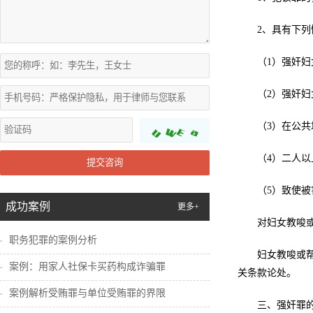
2、具有下列
（1）强奸
（2）强奸
（3）在公
（4）二人
提交咨询
（5）致使
成功案例
更多+
对妇女教唆
职务犯罪的案例分析
妇女教唆或
案例：用家人社保卡买药构成诈骗罪
关条款论处。
案例解析受贿罪与单位受贿罪的界限
三、强奸罪