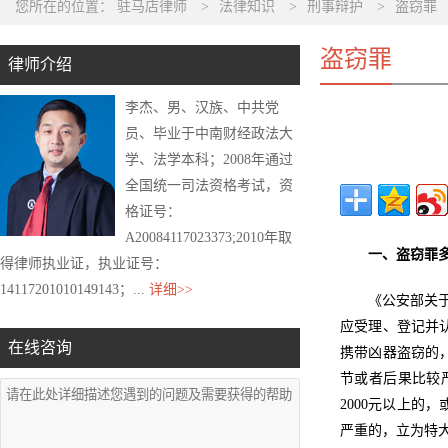
您所在的位置：
驻马店律师
>
法律知识
>
刑事辩护
>
盗窃罪
盗窃罪
律师介绍
李杰、男、汉族、中共党
员、毕业于中南财经政法大
学、法学本科；2008年通过
全国统一司法资格考试，资
格证号：
A20084117023373;2010年取
一、盗窃罪
得律师执业证，执业证号：
14117201010149143；...
详细>>
《公安部关
应受理、登记并
在线咨询
携带凶器盗窃的
节或者后果比较
2000元以上的
严重的，立为特