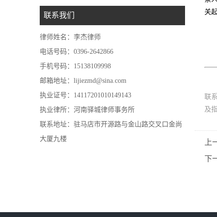
关
联系我们
律师姓名：李杰律师
电话号码：0396-2642866
手机号码：15138109998
邮箱地址：lijiezmd@sina.com
执业证号：14117201010149143
联
及
执业律所：河南驿城律师事务所
联系地址：驻马店市开源路与金山路交叉口金尚
大厦九楼
上
下