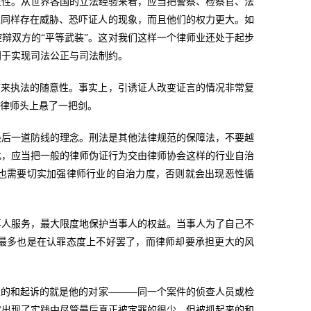
正性。从世界各国的立法经验来看，应当把警察、检察官、法
人同样存在威胁、恐吓证人的现象，而且他们的权力更大。如
辩双方的“平等武装”。这对我们这样一个律师业还处于起步
利于实现司法公正与司法制约。
带来执法的随意性。事实上，引诱证人改变证言的情况非常复
给律师头上悬了一把剑。
最后一道防线的理念。刑法是其他法律规范的保障法，不要越
此，应当把一般的律师伪证行为交由律师协会这样的行业自治
也需要切实加强律师行业的自治力度，否则就会出现恶性循
事人服务，最大限度地保护当事人的权益。当事人为了自己不
最多也是在认罪态度上不好罢了，而律师却要承担更大的风
人的和起诉的就是他的对家———同一个案件的侦查人员或检
就出现了实践中尽管最后真正被定罪的很少、但被抓起来的和