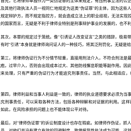
首先，它将律师单独作为一类伪证罪的主体来规定，有违刑事立法的公
以及其他行政执法人员一视同仁地规定为这类“伪证罪”的主体，因为这些
只规定辩护方，而不规定指控方，就会造成立法上的职业歧视，无法实现控
段的国家而言，无疑是不利于律师业特别是刑事辩护事业的发展的，也不
其次，本罪的规定过于笼统。像“引诱证人改变证言”之类的措辞，极易
，有时“引诱”本身就是律师询问证人的一种技巧，将其泛刑罚化，无疑是
第三，将律师伪证行为不分情节轻重，直接用刑法介入，不符合刑法是
代庖，过早介入，否则会出现成本过大、其他防线懈怠职能等副作用。因
织来处理，只有严重的伪证行为才能追究刑事责任。当然，与此相适应，
。
第四，律师利益和当事人利益是一致的，律师的执业道德要求必须为当
追究刑事责任，可以采取各种方法，包括各种辩解和对证据的利用。这样
。如此，在风险承担的问题上也不能体现公平对待。
最后，对“律师伪证罪”的诉讼制度设计也存在瑕疵。如律师作伪证，抓
人员，对他们并没有建立有效的回避制度，致使报复性执法成为可能。这