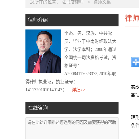
您所在的位置：
驻马店律师
>
律师文集
律
律师介绍
李杰、男、汉族、中共党
员、毕业于中南财经政法大
学、法学本科；2008年通过
全国统一司法资格考试，资
格证号：
A20084117023373;2010年取
得律师执业证，执业证号：
实
14117201010149143；...
详细>>
罪”
在线咨询
理
条