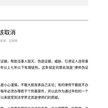
应该取消
3 来源：互联网
造证据，帮助当事人毁灭、伪造证据，威胁、引诱证人违背事
年以上七年以下有期徒刑。这条规定的罪名就是“律师伪证
总是小心谨慎，不敢大胆发表自己言论；有的律师干脆就不办
所每年必须办理若干个刑事案件，并以此作为通过年检的一个
直以来就受到法学界尤其是律师们的质疑。