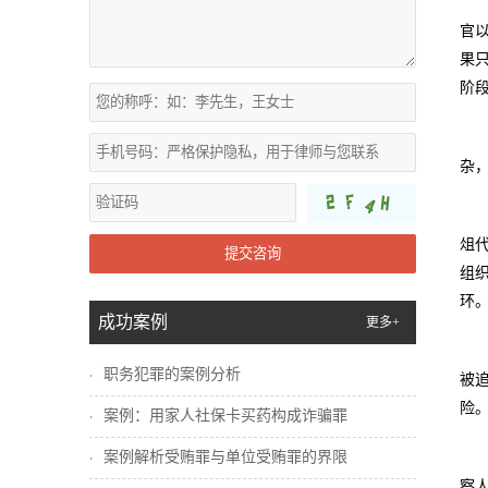
官
果
阶
杂
俎
提交咨询
组
环
成功案例
更多+
职务犯罪的案例分析
被
险
案例：用家人社保卡买药构成诈骗罪
案例解析受贿罪与单位受贿罪的界限
察